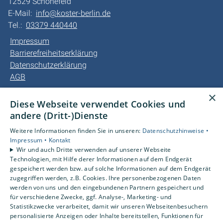
12529 Schönefeld
E-Mail:
info@koster-berlin.de
Tel.:
03379 440440
Impressum
Barrierefreiheitserklärung
Datenschutzerklärung
AGB
×
Unsere Bereiche
Diese Webseite verwendet Cookies und
Privatkunden
andere (Dritt-)Dienste
Gewerbekunden
Weitere Informationen finden Sie in unseren:
Datenschutzhinweise •
Kundendienst
Impressum •
Kontakt
Karriere
Wir und auch Dritte verwenden auf unserer Webseite
Technologien, mit Hilfe derer Informationen auf dem Endgerät
Unternehmen
gespeichert werden bzw. auf solche Informationen auf dem Endgerät
Kontakt
zugegriffen werden, z.B. Cookies. Ihre personenbezogenen Daten
werden von uns und den eingebundenen Partnern gespeichert und
für verschiedene Zwecke, ggf. Analyse-, Marketing- und
Statistikzwecke verarbeitet, damit wir unseren Webseitenbesuchern
personalisierte Anzeigen oder Inhalte bereitstellen, Funktionen für