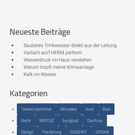
Neueste Beiträge
Sauberes Trinkwasser direkt aus der Leitung
Vaillant aroTHERM perform
Wasserdruck im Haus verstehen
Warum tropft meine Klimaanlage
Kalk im Wasser
Kategorien
°celseo berichtet
Aktuelles
Axor
Bad
Bette
BRÖTJE
burgbad
Danfoss
Design
Förderung
GEBERIT
GROHE