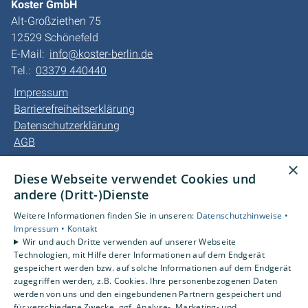
Koster GmbH
Alt-Großziethen 75
12529 Schönefeld
E-Mail:
info@koster-berlin.de
Tel.:
03379 440440
Impressum
Barrierefreiheitserklärung
Datenschutzerklärung
AGB
×
Unsere Bereiche
Diese Webseite verwendet Cookies und
Privatkunden
andere (Dritt-)Dienste
Gewerbekunden
Weitere Informationen finden Sie in unseren:
Datenschutzhinweise •
Kundendienst
Impressum •
Kontakt
Karriere
Wir und auch Dritte verwenden auf unserer Webseite
Technologien, mit Hilfe derer Informationen auf dem Endgerät
Unternehmen
gespeichert werden bzw. auf solche Informationen auf dem Endgerät
Kontakt
zugegriffen werden, z.B. Cookies. Ihre personenbezogenen Daten
werden von uns und den eingebundenen Partnern gespeichert und
für verschiedene Zwecke, ggf. Analyse-, Marketing- und