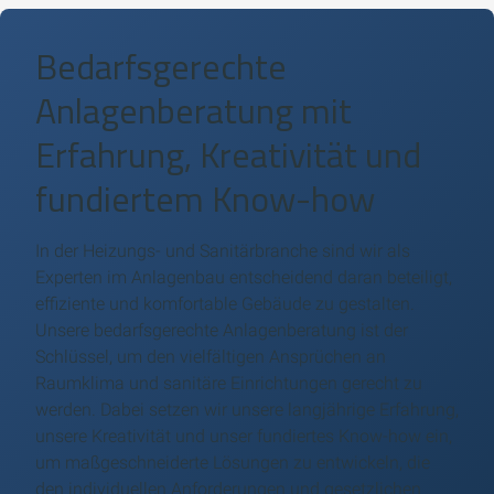
Bedarfsgerechte
Anlagenberatung mit
Erfahrung, Kreativität und
fundiertem Know-how
In der Heizungs- und Sanitärbranche sind wir als
Experten im Anlagenbau entscheidend daran beteiligt,
effiziente und komfortable Gebäude zu gestalten.
Unsere bedarfsgerechte Anlagenberatung ist der
Schlüssel, um den vielfältigen Ansprüchen an
Raumklima und sanitäre Einrichtungen gerecht zu
werden. Dabei setzen wir unsere langjährige Erfahrung,
unsere Kreativität und unser fundiertes Know-how ein,
um maßgeschneiderte Lösungen zu entwickeln, die
den individuellen Anforderungen und gesetzlichen