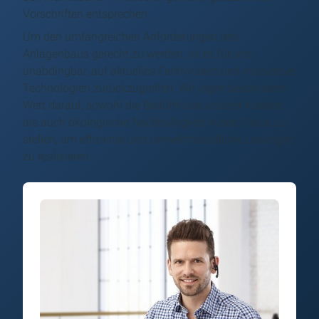
Vorschriften entsprechen.
Um den umfangreichen Anforderungen des
Anlagenbaus gerecht zu werden, ist es für uns
unabdingbar, auf aktuelles Fachwissen und innovative
Technologien zurückzugreifen. Wir legen besonderen
Wert darauf, sowohl die Bedürfnisse unserer Kunden
als auch ökologische Nachhaltigkeit in den Fokus zu
stellen, um effiziente und umweltfreundliche Lösungen
zu realisieren.