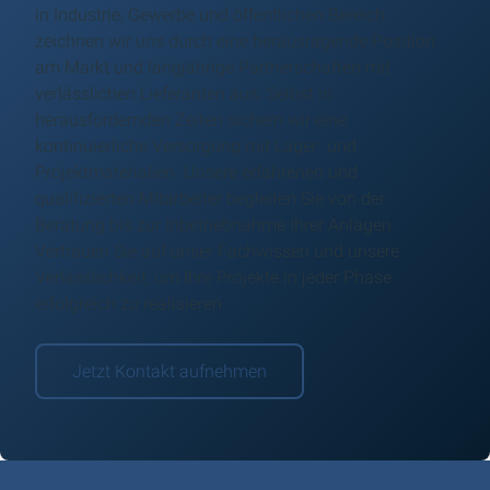
in Industrie, Gewerbe und öffentlichen Bereich,
zeichnen wir uns durch eine herausragende Position
am Markt und langjährige Partnerschaften mit
verlässlichen Lieferanten aus. Selbst in
herausfordernden Zeiten sichern wir eine
kontinuierliche Versorgung mit Lager- und
Projektmaterialien. Unsere erfahrenen und
qualifizierten MItarbeiter begleiten Sie von der
Beratung bis zur Inbetriebnahme Ihrer Anlagen.
Vertrauen Sie auf unser Fachwissen und unsere
Verlässlichkeit, um Ihre Projekte in jeder Phase
erfolgreich zu realisieren.
Jetzt Kontakt aufnehmen