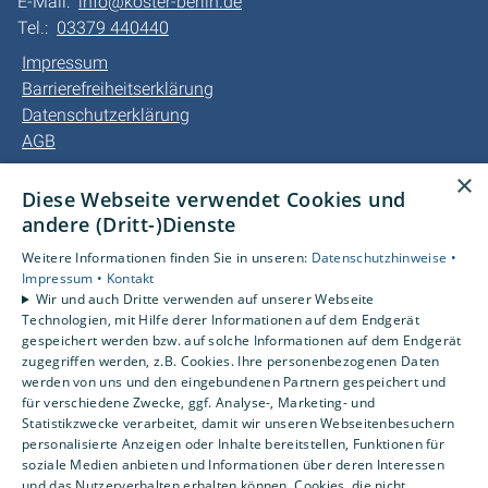
E-Mail:
info@koster-berlin.de
Tel.:
03379 440440
Impressum
Barrierefreiheitserklärung
Datenschutzerklärung
AGB
×
Unsere Bereiche
Diese Webseite verwendet Cookies und
Privatkunden
andere (Dritt-)Dienste
Gewerbekunden
Weitere Informationen finden Sie in unseren:
Datenschutzhinweise •
Kundendienst
Impressum •
Kontakt
Karriere
Wir und auch Dritte verwenden auf unserer Webseite
Technologien, mit Hilfe derer Informationen auf dem Endgerät
Unternehmen
gespeichert werden bzw. auf solche Informationen auf dem Endgerät
Kontakt
zugegriffen werden, z.B. Cookies. Ihre personenbezogenen Daten
werden von uns und den eingebundenen Partnern gespeichert und
für verschiedene Zwecke, ggf. Analyse-, Marketing- und
Statistikzwecke verarbeitet, damit wir unseren Webseitenbesuchern
personalisierte Anzeigen oder Inhalte bereitstellen, Funktionen für
soziale Medien anbieten und Informationen über deren Interessen
und das Nutzerverhalten erhalten können. Cookies, die nicht