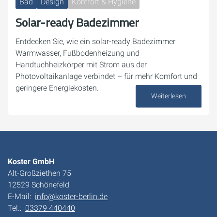
Bad
Design
Komfort & Hygiene
Solar-ready Badezimmer
Entdecken Sie, wie ein solar-ready Badezimmer
Warmwasser, Fußbodenheizung und
Handtuchheizkörper mit Strom aus der
Photovoltaikanlage verbindet – für mehr Komfort und
geringere Energiekosten.
Weiterlesen
04. Dezember 2025
Koster GmbH
Alt-Großziethen 75
12529 Schönefeld
E-Mail:
info@koster-berlin.de
Tel.:
03379 440440