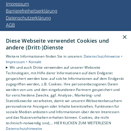
Impressum
Barrierefreiheitserklärung
Datenschutzerklärung
AGB
×
Unsere Bereiche
Diese Webseite verwendet Cookies und
Privatkunden
andere (Dritt-)Dienste
Gewerbekunden
Weitere Informationen finden Sie in unseren:
Datenschutzhinweise •
Kundendienst
Impressum •
Kontakt
Karriere
Wir und auch Dritte verwenden auf unserer Webseite
Technologien, mit Hilfe derer Informationen auf dem Endgerät
Unternehmen
gespeichert werden bzw. auf solche Informationen auf dem Endgerät
Kontakt
zugegriffen werden, z.B. Cookies. Ihre personenbezogenen Daten
werden von uns und den eingebundenen Partnern gespeichert und
für verschiedene Zwecke, ggf. Analyse-, Marketing- und
Statistikzwecke verarbeitet, damit wir unseren Webseitenbesuchern
personalisierte Anzeigen oder Inhalte bereitstellen, Funktionen für
soziale Medien anbieten und Informationen über deren Interessen
und das Nutzerverhalten erhalten können. Cookies, die nicht
technisch-notwendig sind,... HIER KLICKEN ZUM WEITERLESEN
Datenschutzhinweise