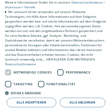
Weitere Informationen finden Sie in unseren:
Datenschutzhinweise •
Kundendienst
Impressum •
Kontakt
Karriere
Wir und auch Dritte verwenden auf unserer Webseite
Technologien, mit Hilfe derer Informationen auf dem Endgerät
Unternehmen
gespeichert werden bzw. auf solche Informationen auf dem Endgerät
Kontakt
zugegriffen werden, z.B. Cookies. Ihre personenbezogenen Daten
werden von uns und den eingebundenen Partnern gespeichert und
für verschiedene Zwecke, ggf. Analyse-, Marketing- und
Statistikzwecke verarbeitet, damit wir unseren Webseitenbesuchern
personalisierte Anzeigen oder Inhalte bereitstellen, Funktionen für
soziale Medien anbieten und Informationen über deren Interessen
und das Nutzerverhalten erhalten können. Cookies, die nicht
technisch-notwendig sind,... HIER KLICKEN ZUM WEITERLESEN
Datenschutzhinweise
NOTWENDIGE COOKIES
PERFORMANCE
TARGETING
FUNKTIONALITÄT
DETAILS ANZEIGEN
ALLE AKZEPTIEREN
ALLE ABLEHNEN