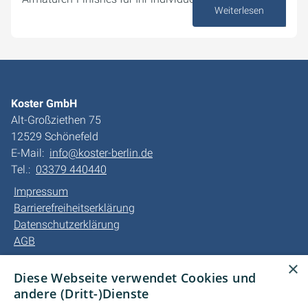
Weiterlesen
12. Juni 2025
Koster GmbH
Alt-Großziethen 75
12529 Schönefeld
E-Mail:
info@koster-berlin.de
Tel.:
03379 440440
Impressum
Barrierefreiheitserklärung
Datenschutzerklärung
AGB
×
Unsere Bereiche
Diese Webseite verwendet Cookies und
Privatkunden
andere (Dritt-)Dienste
Gewerbekunden