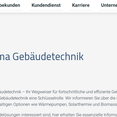
bekunden
Kundendienst
Karriere
Untern
ü für Privatkunden umschalten
Untermenü für Gewerbekunden umschalte
Untermenü für Kundend
Untermenü
ma Gebäudetechnik
udetechnik – Ihr Wegweiser für fortschrittliche und effiziente 
en Gebäudetechnik eine Schlüsselrolle. Wir informieren Sie über d
haltigen Optionen wie Wärmepumpen, Solarthermie und Biomas
ösungen interessiert sind, hier erhalten Sie essenzielle Inform