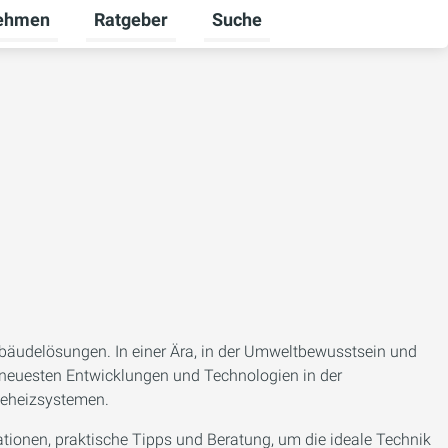
ehmen
Ratgeber
Suche
n
ienst umschalten
 für Karriere umschalten
Untermenü für Unternehmen umschalten
Untermenü für Ratgeber umsch
Gebäudelösungen. In einer Ära, in der Umweltbewusstsein und
ie neuesten Entwicklungen und Technologien in der
seheizsystemen.
ationen, praktische Tipps und Beratung, um die ideale Technik