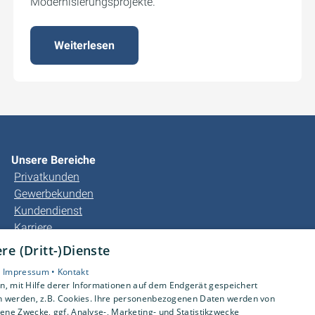
Modernisierungsprojekte.
Weiterlesen
Unsere Bereiche
Privatkunden
Gewerbekunden
Kundendienst
Karriere
Unternehmen
e (Dritt-)Dienste
Kontakt
•
Impressum •
Kontakt
, mit Hilfe derer Informationen auf dem Endgerät gespeichert
n werden, z.B. Cookies. Ihre personenbezogenen Daten werden von
ne Zwecke, ggf. Analyse-, Marketing- und Statistikzwecke