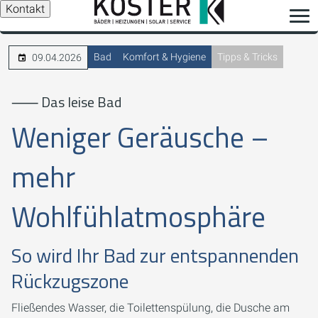
Kontakt
Bad
Komfort & Hygiene
Tipps & Tricks
09.04.2026
⸺ Das leise Bad
Weniger Geräusche –
mehr
Wohlfühlatmosphäre
So wird Ihr Bad zur entspannenden
Rückzugszone
Fließendes Wasser, die Toilettenspülung, die Dusche am