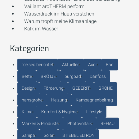
Vaillant aroTHERM perform
Wasserdruck im Haus verstehen
Warum tropft meine Klimaanlage
Kalk im Wasser
Kategorien
°celseo berichtet
Aktuelles
Axor
Bad
Bette
BRÖTJE
burgbad
Danfoss
Design
Förderung
GEBERIT
GROHE
hansgrohe
Heizung
Kampagnenbeitrag
Klima
Komfort & Hygiene
Lifestyle
Marken & Produkte
Photovoltaik
REHAU
Sanipa
Solar
STIEBEL ELTRON