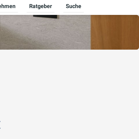
ehmen
Ratgeber
Suche
n
ienst umschalten
 für Karriere umschalten
Untermenü für Unternehmen umschalten
Untermenü für Ratgeber umsch
t