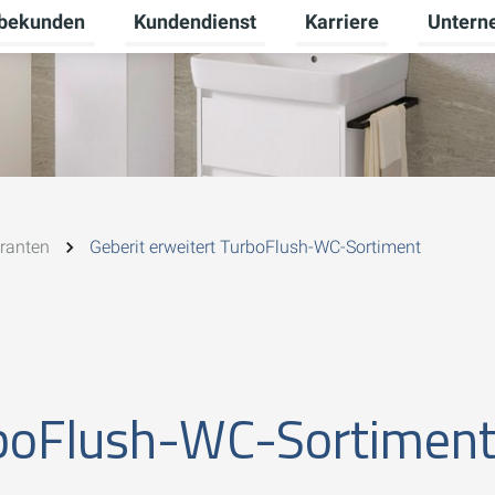
bekunden
Kundendienst
Karriere
Untern
ü für Privatkunden umschalten
Untermenü für Gewerbekunden umschalte
Untermenü für Kundend
Untermenü
ranten
Geberit erweitert TurboFlush-WC-Sortiment
rboFlush-WC-Sortimen