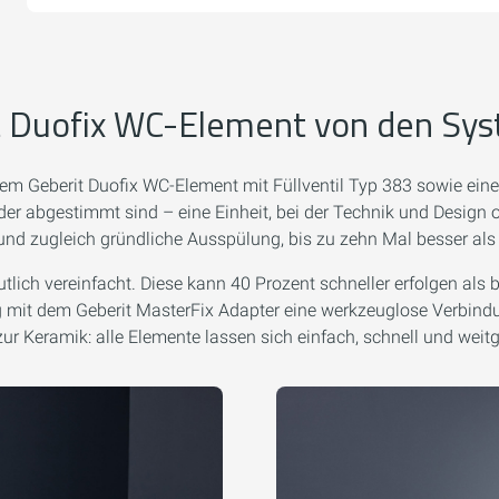
 Duofix WC-Element von den Syst
em Geberit Duofix WC-Element mit Füllventil Typ 383 sowie eine
er abgestimmt sind – eine Einheit, bei der Technik und Design
e und zugleich gründliche Ausspülung, bis zu zehn Mal besser a
lich vereinfacht. Diese kann 40 Prozent schneller erfolgen als
ng mit dem Geberit MasterFix Adapter eine werkzeuglose Verbin
zur Keramik: alle Elemente lassen sich einfach, schnell und we