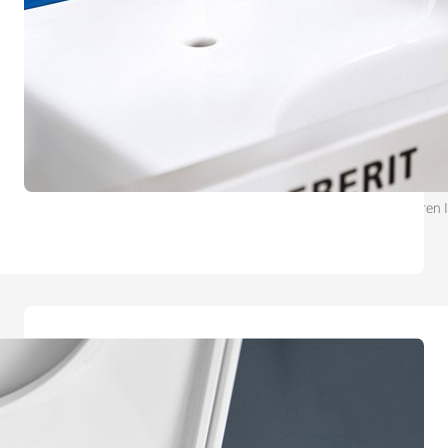
Bei der Montage seitlich geschlossener WC-Keramiken profitieren I
der sich die Keramik einfach von oben anbringen lässt.