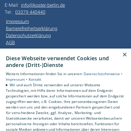
E-Mail:
info@koster-berlin.de
Tel.:
03379 440440
Impressum
Barrierefreiheitserklärung
Datenschutzerklärung
AGB
×
Unsere Bereiche
Diese Webseite verwendet Cookies und
Privatkunden
andere (Dritt-)Dienste
Gewerbekunden
Weitere Informationen finden Sie in unseren:
Datenschutzhinweise •
Kundendienst
Impressum •
Kontakt
Karriere
Wir und auch Dritte verwenden auf unserer Webseite
Technologien, mit Hilfe derer Informationen auf dem Endgerät
Unternehmen
gespeichert werden bzw. auf solche Informationen auf dem Endgerät
Kontakt
zugegriffen werden, z.B. Cookies. Ihre personenbezogenen Daten
werden von uns und den eingebundenen Partnern gespeichert und
für verschiedene Zwecke, ggf. Analyse-, Marketing- und
Statistikzwecke verarbeitet, damit wir unseren Webseitenbesuchern
personalisierte Anzeigen oder Inhalte bereitstellen, Funktionen für
soziale Medien anbieten und Informationen über deren Interessen