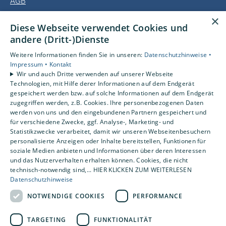
AGB
×
Unsere Bereiche
Diese Webseite verwendet Cookies und
Privatkunden
andere (Dritt-)Dienste
Gewerbekunden
Weitere Informationen finden Sie in unseren:
Datenschutzhinweise •
Kundendienst
Impressum •
Kontakt
Karriere
Wir und auch Dritte verwenden auf unserer Webseite
Technologien, mit Hilfe derer Informationen auf dem Endgerät
Unternehmen
gespeichert werden bzw. auf solche Informationen auf dem Endgerät
Kontakt
zugegriffen werden, z.B. Cookies. Ihre personenbezogenen Daten
werden von uns und den eingebundenen Partnern gespeichert und
für verschiedene Zwecke, ggf. Analyse-, Marketing- und
Statistikzwecke verarbeitet, damit wir unseren Webseitenbesuchern
personalisierte Anzeigen oder Inhalte bereitstellen, Funktionen für
soziale Medien anbieten und Informationen über deren Interessen
und das Nutzerverhalten erhalten können. Cookies, die nicht
technisch-notwendig sind,... HIER KLICKEN ZUM WEITERLESEN
Datenschutzhinweise
NOTWENDIGE COOKIES
PERFORMANCE
TARGETING
FUNKTIONALITÄT