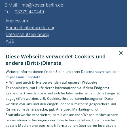
E-Mail:
info@koster-berlin.de
Tel.:
03379 440440
Impressum
Barrierefreiheitserklärung
Datenschutzerklärung
AGB
×
Unsere Bereiche
Diese Webseite verwendet Cookies und
Privatkunden
andere (Dritt-)Dienste
Gewerbekunden
Weitere Informationen finden Sie in unseren:
Datenschutzhinweise •
Kundendienst
Impressum •
Kontakt
Karriere
Wir und auch Dritte verwenden auf unserer Webseite
Technologien, mit Hilfe derer Informationen auf dem Endgerät
Unternehmen
gespeichert werden bzw. auf solche Informationen auf dem Endgerät
Kontakt
zugegriffen werden, z.B. Cookies. Ihre personenbezogenen Daten
werden von uns und den eingebundenen Partnern gespeichert und
für verschiedene Zwecke, ggf. Analyse-, Marketing- und
Statistikzwecke verarbeitet, damit wir unseren Webseitenbesuchern
personalisierte Anzeigen oder Inhalte bereitstellen, Funktionen für
soziale Medien anbieten und Informationen über deren Interessen