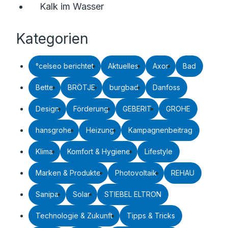
Kalk im Wasser
Kategorien
°celseo berichtet
Aktuelles
Axor
Bad
Bette
BRÖTJE
burgbad
Danfoss
Design
Förderung
GEBERIT
GROHE
hansgrohe
Heizung
Kampagnenbeitrag
Klima
Komfort & Hygiene
Lifestyle
Marken & Produkte
Photovoltaik
REHAU
Sanipa
Solar
STIEBEL ELTRON
Technologie & Zukunft
Tipps & Tricks