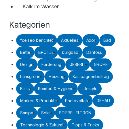
Kalk im Wasser
Kategorien
°celseo berichtet
Aktuelles
Axor
Bad
Bette
BRÖTJE
burgbad
Danfoss
Design
Förderung
GEBERIT
GROHE
hansgrohe
Heizung
Kampagnenbeitrag
Klima
Komfort & Hygiene
Lifestyle
Marken & Produkte
Photovoltaik
REHAU
Sanipa
Solar
STIEBEL ELTRON
Technologie & Zukunft
Tipps & Tricks