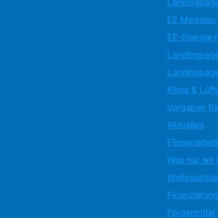
Landingpage
EE Medatsu
EE-Energie 
Landingpag
Landingpage
Klima & Lüft
Vorgaben für
Aktuelles
Fliesenarbei
Was nur wir
Weihnachtsp
Finanzierun
Fördermittel