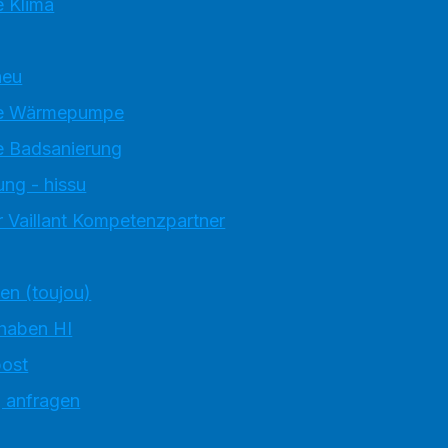
 Klima
neu
e Wärmepumpe
 Badsanierung
ung - hissu
 Vaillant Kompetenzpartner
ten (toujou)
 haben HI
ost
g anfragen