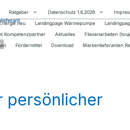
Ratgeber
Datenschutz 1.6.2026
Impre
Untermenü für Ratgeber umschalten
Untermenü f
lieferant
Energie neu
Landingpage Wärmepumpe
Landingpag
ant Kompetenzpartner
Aktuelles
Fliesenarbeiten (tou
s
gen
Fördermittel
Download
Markenlieferanten R
r persönlicher