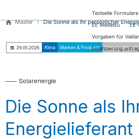
Kontaktieren Sie uns
Testseite Formulare
Master
Die Sonne als Ihr persönlicher Energie
EE Medatsu
EE-
Vorgaben für Vaill
Klima
Marken & Produkte
Verbraucherinfo
29.05.2026
Finanzierung anfra
⸺ Solarenergie
Die Sonne als Ih
Energielieferant