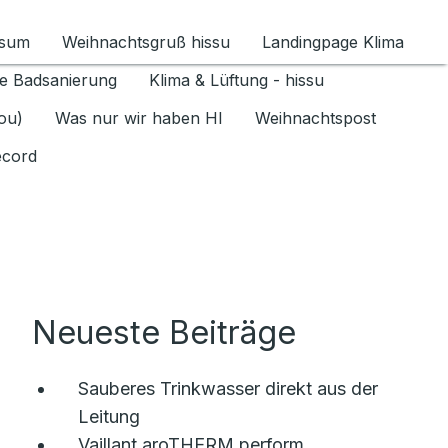
ssum
Weihnachtsgruß hissu
Landingpage Klima
ür Datenschutz 1.6.2026 umschalten
e Badsanierung
Klima & Lüftung - hissu
jou)
Was nur wir haben HI
Weihnachtspost
ecord
Neueste Beiträge
Sauberes Trinkwasser direkt aus der
Leitung
Vaillant aroTHERM perform