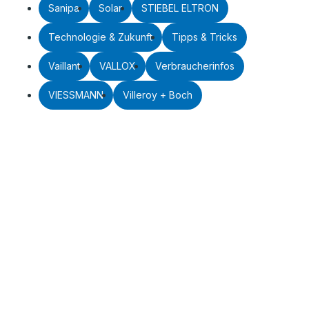
Sanipa
Solar
STIEBEL ELTRON
Technologie & Zukunft
Tipps & Tricks
Vaillant
VALLOX
Verbraucherinfos
VIESSMANN
Villeroy + Boch