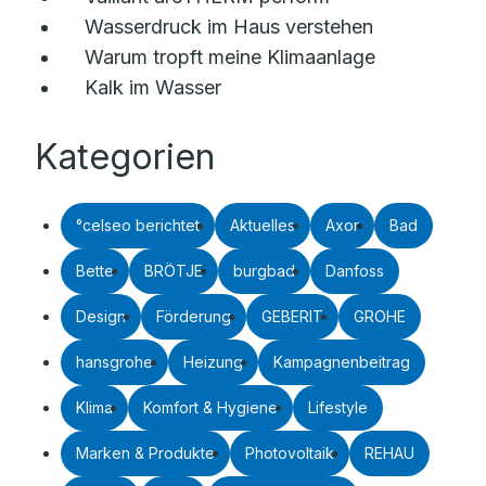
Wasserdruck im Haus verstehen
Warum tropft meine Klimaanlage
Kalk im Wasser
Kategorien
°celseo berichtet
Aktuelles
Axor
Bad
Bette
BRÖTJE
burgbad
Danfoss
Design
Förderung
GEBERIT
GROHE
hansgrohe
Heizung
Kampagnenbeitrag
Klima
Komfort & Hygiene
Lifestyle
Marken & Produkte
Photovoltaik
REHAU